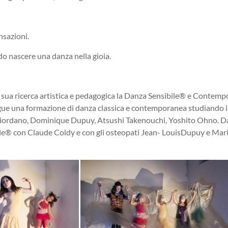
nsazioni.
ndo nascere una danza nella gioia.
 sua ricerca artistica e pedagogica la Danza Sensibile® e Contempo
gue una formazione di danza classica e contemporanea studiando in 
lla Giordano, Dominique Dupuy, Atsushi Takenouchi, Yoshito Ohno. D
ile® con Claude Coldy e con gli osteopati Jean- LouisDupuy e Mari