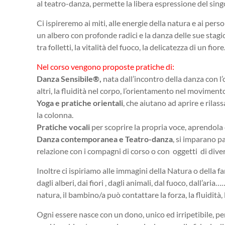
al teatro-danza, permette la libera espressione del sin
Ci ispireremo ai miti, alle energie della natura e ai per
un albero con profonde radici e la danza delle sue stagioni
tra folletti, la vitalità del fuoco, la delicatezza di un
Nel corso vengono proposte pratiche di:
Danza Sensibile®,
nata dall’incontro della danza con l’
altri, la fluidità nel corpo, l’orientamento nel moviment
Yoga e pratiche orientali
, che aiutano ad aprire e rilas
la colonna.
Pratiche vocali
per scoprire la propria voce, aprendola 
Danza contemporanea e Teatro-danza
, si imparano p
relazione con i compagni di corso o con oggetti di diversi
Inoltre ci ispiriamo alle immagini della Natura o della 
dagli alberi, dai fiori , dagli animali, dal fuoco, dall’ar
natura, il bambino/a può contattare la forza, la fluidità
Ogni essere nasce con un dono, unico ed irripetibile, per