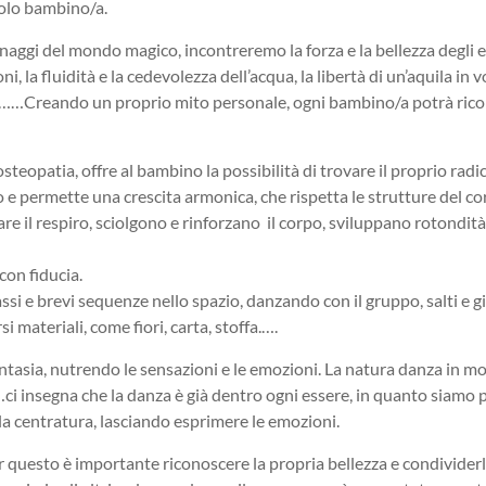
golo bambino/a.
sonaggi del mondo magico, incontreremo la forza e la bellezza degli 
, la fluidità e la cedevolezza dell’acqua, la libertà di un’aquila in vo
 fiore……Creando un proprio mito personale, ogni bambino/a potrà rico
osteopatia, offre al bambino la possibilità di trovare il proprio ra
o e permette una crescita armonica, che rispetta le strutture del co
sare il respiro, sciolgono e rinforzano il corpo, sviluppano rotondità 
con fiducia.
assi e brevi sequenze nello spazio, danzando con il gruppo, salti e g
 materiali, come fiori, carta, stoffa.….
fantasia, nutrendo le sensazioni e le emozioni. La natura danza in 
ia……ci insegna che la danza è già dentro ogni essere, in quanto siamo 
, la centratura, lasciando esprimere le emozioni.
 questo è importante riconoscere la propria bellezza e condividerla 