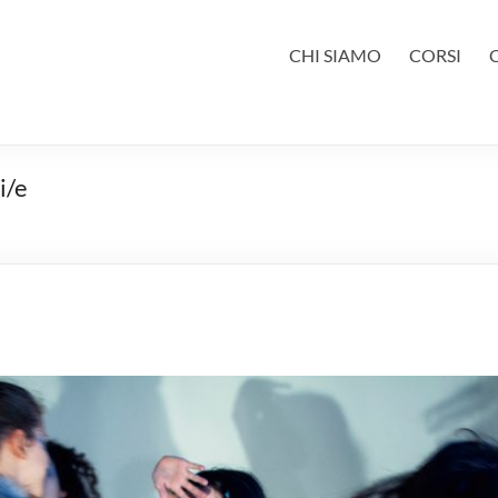
CHI SIAMO
CORSI
i/e