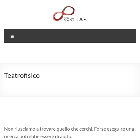
Salta
al
contenuto
Spazio
Menu
CONTINUUM
Uno
spazio
per
Teatrofisico
la
danza,
la
voce,
il
suono
e
Non riusciamo a trovare quello che cerchi. Forse eseguire una
lo
ricerca potrebbe essere di aiuto.
yoga.