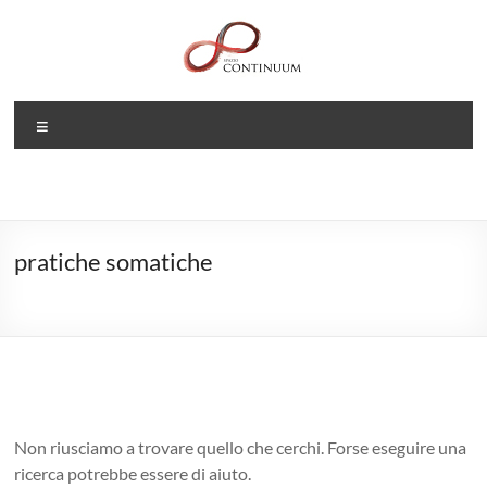
Salta
al
contenuto
Spazio
Menu
CONTINUUM
Uno
spazio
per
pratiche somatiche
la
danza,
la
voce,
il
suono
e
Non riusciamo a trovare quello che cerchi. Forse eseguire una
lo
ricerca potrebbe essere di aiuto.
yoga.