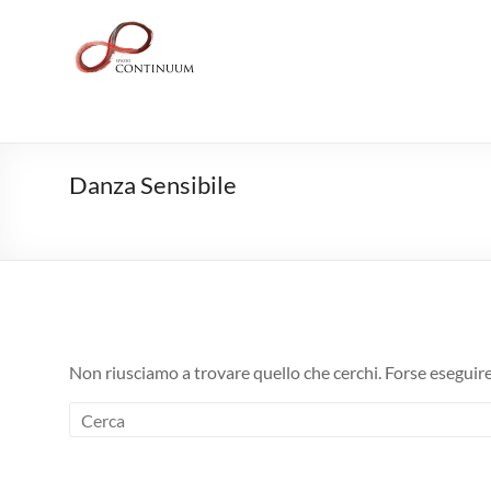
Salta
al
Spazio
contenuto
CONTINUUM
Uno
spazio
per
Danza Sensibile
la
danza,
la
voce,
il
suono
e
Non riusciamo a trovare quello che cerchi. Forse eseguire
lo
yoga.
Un
luogo