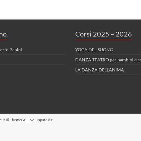
amo
Corsi 2025 – 2026
berto Papini
YOGA DEL SUONO
DANZA TEATRO per bambini e ra
LA DANZA DELL’ANIMA
ous
di ThemeGrill. Sviluppato da: